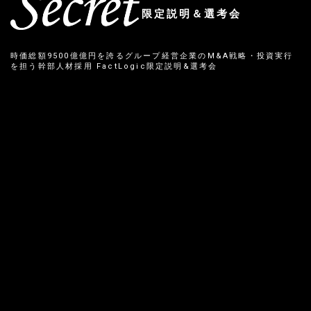
限定説明＆選考会
時価総額9500億億円を誇るグループ経営企業のM&A戦略・投資実行
を担う幹部人材採用 FactLogic限定説明&選考会