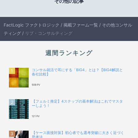
その他の記事
FactLogic ファクトロジック
/
掲載ファーム一覧
/
その他コンサル
ティング
/
リブ・コンサルティング
週間ランキング
コンサル就活で耳にする「BIG4」とは？【BIG4解説と
各社比較】
509 PV
【フェルミ推定】4ステップの基本解法はこれでマスタ
ーしよう！
121 PV
【ケース面接対策】初心者でも選考突破に大きく近づく
思考法