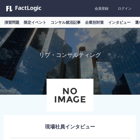
会員登録
ログイン
演習問題
限定イベント
コンサル就活記事
企業別対策
インタビュー
選
リブ・コンサルティング
現場社員インタビュー