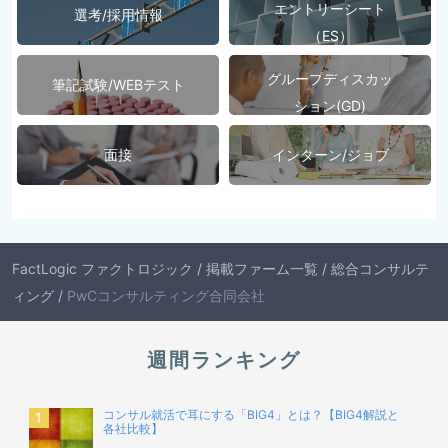
エントリーシート
選考/採用情報
（ES）
グループディスカッ
筆記試験/WEBテスト
ション(GD)
面接
インターン/ジョブ
FactLogic ファクトロジック
/
掲載ファーム一覧
/
総合コンサルテ
ィング
/
PwCコンサルティング合同会社
週間ランキング
コンサル就活で耳にする「BIG4」とは？【BIG4解説と
各社比較】