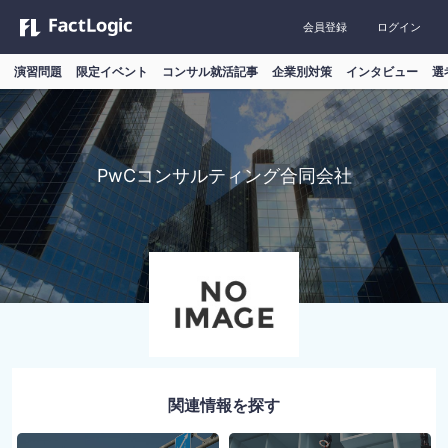
会員登録
ログイン
演習問題
限定イベント
コンサル就活記事
企業別対策
インタビュー
選
PwCコンサルティング合同会社
関連情報を探す