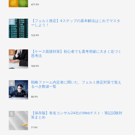
471 PV
【フェルミ推定】4ステップの基本解法はこれでマスタ
ーしよう！
123 PV
【ケース面接対策】初心者でも選考突破に大きく近づく
思考法
100 PV
戦略ファーム内定者に聞いた、フェルミ推定対策で覚え
るべき数値一覧
90 PV
【保存版】有名コンサル24社のWebテスト・筆記試験対
策まとめ
71 PV