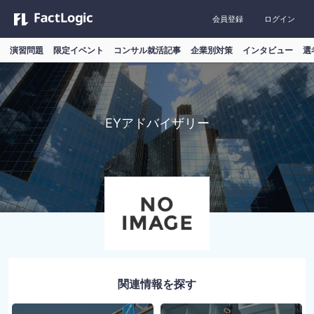
会員登録
ログイン
演習問題
限定イベント
コンサル就活記事
企業別対策
インタビュー
選
EYアドバイザリー
関連情報を探す