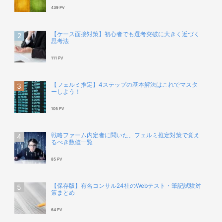
439 PV
【ケース面接対策】初心者でも選考突破に大きく近づく
思考法
111 PV
【フェルミ推定】4ステップの基本解法はこれでマスタ
ーしよう！
105 PV
戦略ファーム内定者に聞いた、フェルミ推定対策で覚え
るべき数値一覧
85 PV
【保存版】有名コンサル24社のWebテスト・筆記試験対
策まとめ
64 PV