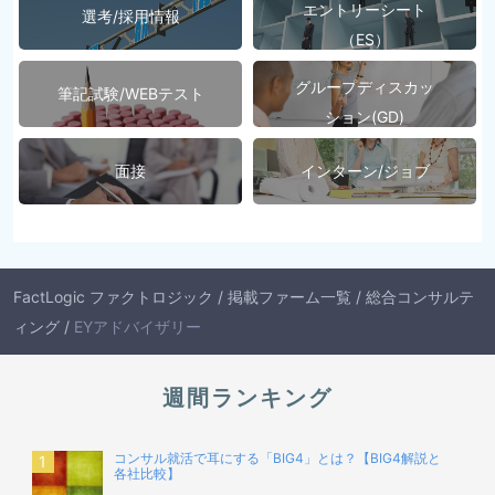
エントリーシート
選考/採用情報
（ES）
グループディスカッ
筆記試験/WEBテスト
ション(GD)
面接
インターン/ジョブ
FactLogic ファクトロジック
/
掲載ファーム一覧
/
総合コンサルテ
ィング
/
EYアドバイザリー
週間ランキング
コンサル就活で耳にする「BIG4」とは？【BIG4解説と
各社比較】