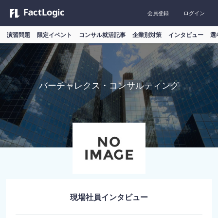
会員登録
ログイン
演習問題
限定イベント
コンサル就活記事
企業別対策
インタビュー
選
バーチャレクス・コンサルティング
現場社員インタビュー