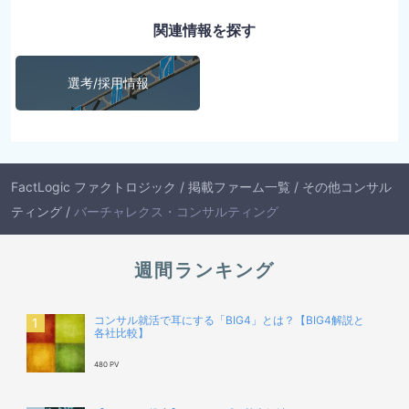
関連情報を探す
選考/採用情報
FactLogic ファクトロジック
/
掲載ファーム一覧
/
その他コンサル
ティング
/
バーチャレクス・コンサルティング
週間ランキング
コンサル就活で耳にする「BIG4」とは？【BIG4解説と
各社比較】
480 PV