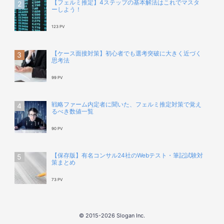
【フェルミ推定】4ステップの基本解法はこれでマスタ
ーしよう！
123 PV
【ケース面接対策】初心者でも選考突破に大きく近づく
思考法
99 PV
戦略ファーム内定者に聞いた、フェルミ推定対策で覚え
るべき数値一覧
90 PV
【保存版】有名コンサル24社のWebテスト・筆記試験対
策まとめ
73 PV
© 2015-2026 Slogan Inc.