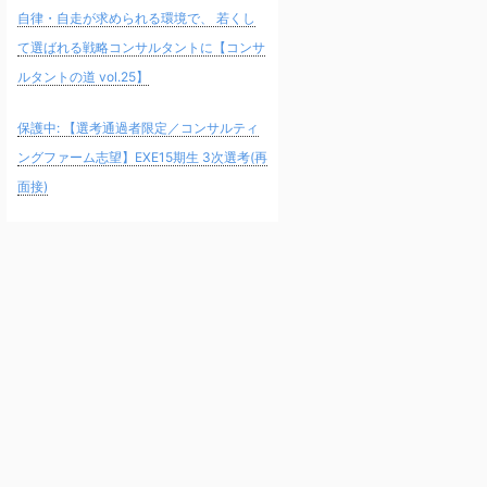
自律・自走が求められる環境で、 若くし
て選ばれる戦略コンサルタントに【コンサ
ルタントの道 vol.25】
保護中: 【選考通過者限定／コンサルティ
ングファーム志望】EXE15期生 3次選考(再
面接)