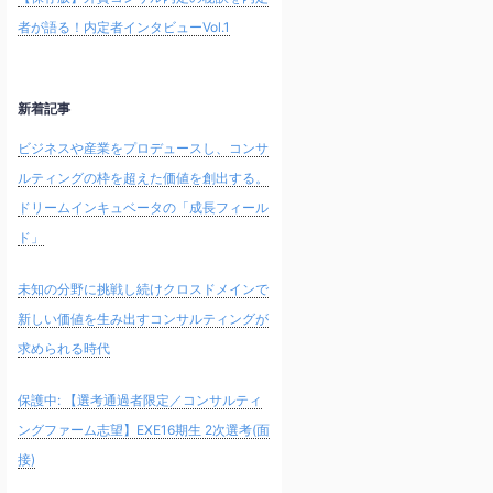
者が語る！内定者インタビューVol.1
新着記事
ビジネスや産業をプロデュースし、コンサ
ルティングの枠を超えた価値を創出する。
ドリームインキュベータの「成長フィール
ド」
未知の分野に挑戦し続けクロスドメインで
新しい価値を生み出すコンサルティングが
求められる時代
保護中: 【選考通過者限定／コンサルティ
ングファーム志望】EXE16期生 2次選考(面
接)