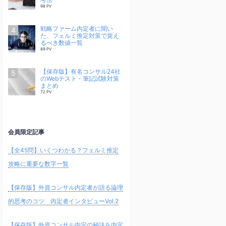
98 PV
戦略ファーム内定者に聞い
た、フェルミ推定対策で覚え
るべき数値一覧
89 PV
【保存版】有名コンサル24社
のWebテスト・筆記試験対策
まとめ
72 PV
会員限定記事
【全45問】いくつわかる？フェルミ推定
攻略に重要な数字一覧
【保存版】外資コンサル内定者が語る論理
的思考のコツ 内定者インタビューVol.2
【保存版】外資コンサル内定の秘訣を内定