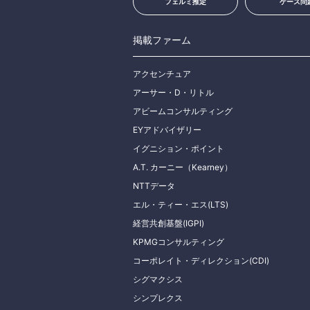
フェルミ推定
ケース問
掲載ファーム
アクセンチュア
アーサー・D・リトル
アビームコンサルティング
EYアドバイザリー
イグニション・ポイント
A.T. カーニー（Kearney）
NTTデータ
エル・ティー・エス(LTS)
経営共創基盤(IGPI)
KPMGコンサルティング
コーポレイト・ディレクション(CDI)
シグマクシス
シンプレクス