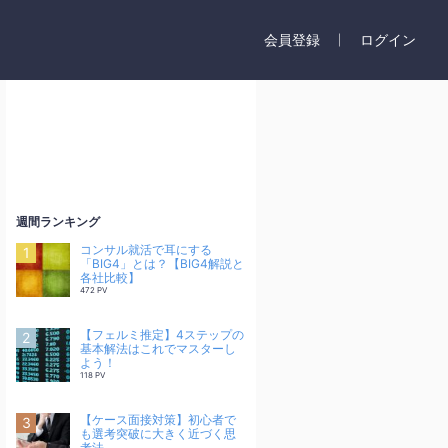
会員登録
ログイン
週間ランキング
コンサル就活で耳にする
「BIG4」とは？【BIG4解説と
各社比較】
472 PV
【フェルミ推定】4ステップの
基本解法はこれでマスターし
よう！
118 PV
【ケース面接対策】初心者で
も選考突破に大きく近づく思
考法