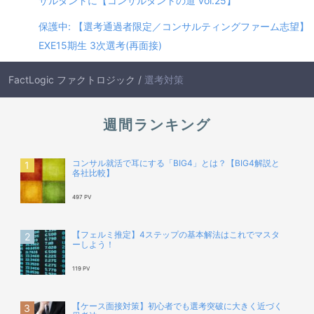
サルタントに【コンサルタントの道 vol.25】
保護中: 【選考通過者限定／コンサルティングファーム志望】
EXE15期生 3次選考(再面接)
FactLogic ファクトロジック
/
選考対策
週間ランキング
コンサル就活で耳にする「BIG4」とは？【BIG4解説と
各社比較】
497 PV
【フェルミ推定】4ステップの基本解法はこれでマスタ
ーしよう！
119 PV
【ケース面接対策】初心者でも選考突破に大きく近づく