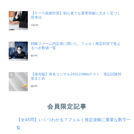
【ケース面接対策】初心者でも選考突破に大きく近づく
思考法
116 PV
戦略ファーム内定者に聞いた、フェルミ推定対策で覚え
るべき数値一覧
93 PV
【保存版】有名コンサル24社のWebテスト・筆記試験対
策まとめ
68 PV
会員限定記事
【全45問】いくつわかる？フェルミ推定攻略に重要な数字一
覧