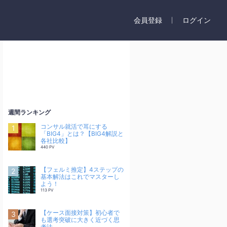
会員登録
ログイン
週間ランキング
コンサル就活で耳にする
「BIG4」とは？【BIG4解説と
各社比較】
440 PV
【フェルミ推定】4ステップの
基本解法はこれでマスターし
よう！
113 PV
【ケース面接対策】初心者で
も選考突破に大きく近づく思
考法