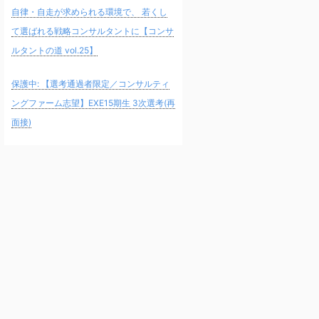
自律・自走が求められる環境で、 若くし
て選ばれる戦略コンサルタントに【コンサ
ルタントの道 vol.25】
保護中: 【選考通過者限定／コンサルティ
ングファーム志望】EXE15期生 3次選考(再
面接)