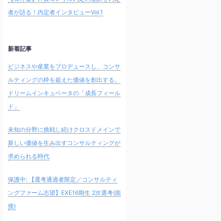
者が語る！内定者インタビューVol.1
新着記事
ビジネスや産業をプロデュースし、コンサ
ルティングの枠を超えた価値を創出する。
ドリームインキュベータの「成長フィール
ド」
未知の分野に挑戦し続けクロスドメインで
新しい価値を生み出すコンサルティングが
求められる時代
保護中: 【選考通過者限定／コンサルティ
ングファーム志望】EXE16期生 2次選考(面
接)