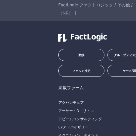
FactLogic ファクトロジック
/
その他
/
（NRI）】
面接
グループディス
フェルミ推定
ケース問
掲載ファーム
アクセンチュア
アーサー・D・リトル
アビームコンサルティング
EYアドバイザリー
イグニション・ポイント