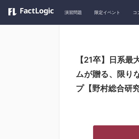
演習問題
限定イベント
コ
【21卒】日系最
ムが贈る、限り
プ【野村総合研究