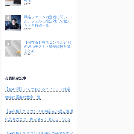
92 PV
戦略ファーム内定者に聞い
た、フェルミ推定対策で覚え
るべき数値一覧
87 PV
【保存版】有名コンサル24社
のWebテスト・筆記試験対策
まとめ
67 PV
会員限定記事
【全45問】いくつわかる？フェルミ推定
攻略に重要な数字一覧
【保存版】外資コンサル内定者が語る論理
的思考のコツ 内定者インタビューVol.2
【保存版】外資コンサル内定の秘訣を内定