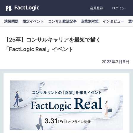
会員登録
ログイン
演習問題
限定イベント
コンサル就活記事
企業別対策
インタビュー
選
【25卒】コンサルキャリアを最短で描く
「FactLogic Real」イベント
2023年3月6日