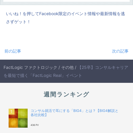
いいね！を押してFacebook限定のイベント情報や最新情報を逃
さずゲット！
前の記事
次の記事
FactLogic ファクトロジック
/
その他
/
【25卒】コンサルキャリア
を最短で描く「FactLogic Real」イベント
週間ランキング
コンサル就活で耳にする「BIG4」とは？【BIG4解説と
各社比較】
436 PV