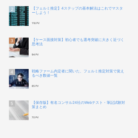
【フェルミ推定】4ステップの基本解法はこれでマスタ
ーしよう！
116 PV
【ケース面接対策】初心者でも選考突破に大きく近づく
思考法
94 PV
戦略ファーム内定者に聞いた、フェルミ推定対策で覚え
るべき数値一覧
85 PV
【保存版】有名コンサル24社のWebテスト・筆記試験対
策まとめ
70 PV