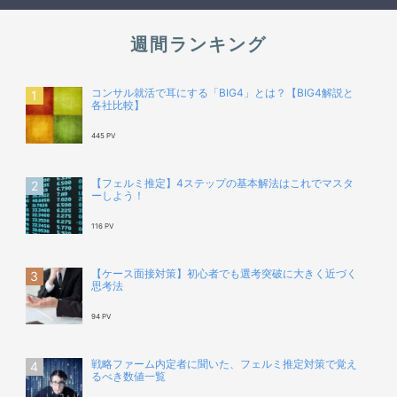
週間ランキング
コンサル就活で耳にする「BIG4」とは？【BIG4解説と
各社比較】
445 PV
【フェルミ推定】4ステップの基本解法はこれでマスタ
ーしよう！
116 PV
【ケース面接対策】初心者でも選考突破に大きく近づく
思考法
94 PV
戦略ファーム内定者に聞いた、フェルミ推定対策で覚え
るべき数値一覧