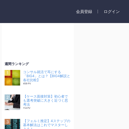
会員登録
ログイン
週間ランキング
コンサル就活で耳にする
「BIG4」とは？【BIG4解説と
各社比較】
459 PV
【ケース面接対策】初心者で
も選考突破に大きく近づく思
考法
114 PV
【フェルミ推定】4ステップの
基本解法はこれでマスターし
よう！