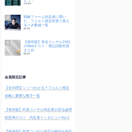
113 PV
戦略ファーム内定者に聞い
た、フェルミ推定対策で覚え
るべき数値一覧
87 PV
【保存版】有名コンサル24社
のWebテスト・筆記試験対策
まとめ
65 PV
会員限定記事
【全45問】いくつわかる？フェルミ推定
攻略に重要な数字一覧
【保存版】外資コンサル内定者が語る論理
的思考のコツ 内定者インタビューVol.2
【保存版】外資コンサル内定の秘訣を内定