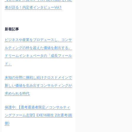
者が語る！内定者インタビューVol.1
新着記事
ビジネスや産業をプロデュースし、コンサ
ルティングの枠を超えた価値を創出する。
ドリームインキュベータの「成長フィール
ド」
未知の分野に挑戦し続けクロスドメインで
新しい価値を生み出すコンサルティングが
求められる時代
保護中: 【選考通過者限定／コンサルティ
ングファーム志望】EXE16期生 2次選考(面
接)