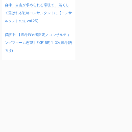
自律・自走が求められる環境で、 若くし
て選ばれる戦略コンサルタントに【コンサ
ルタントの道 vol.25】
保護中: 【選考通過者限定／コンサルティ
ングファーム志望】EXE15期生 3次選考(再
面接)