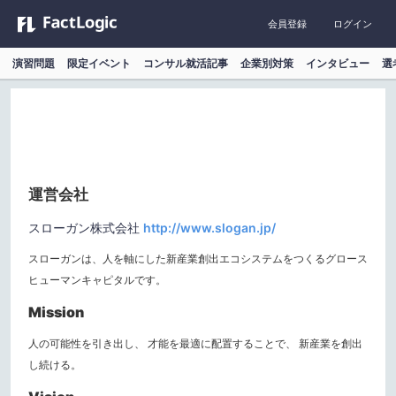
会員登録
ログイン
演習問題
限定イベント
コンサル就活記事
企業別対策
インタビュー
選
運営会社
スローガン株式会社
http://www.slogan.jp/
スローガンは、人を軸にした新産業創出エコシステムをつくる
グロース
ヒューマンキャピタルです。
Mission
人の可能性を引き出し、
才能を最適に配置することで、
新産業を創出
し続ける。