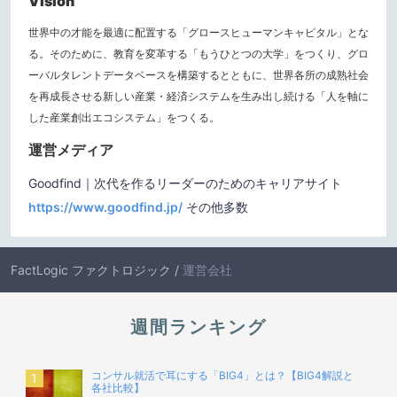
Vision
世界中の才能を最適に配置する「グロースヒューマンキャピタル」とな
る。
そのために、教育を変革する「もうひとつの大学」をつくり、
グロ
ーバルタレントデータベースを構築するとともに、
世界各所の成熟社会
を再成長させる新しい産業・経済システムを生み出し続ける
「人を軸に
した産業創出エコシステム」をつくる。
運営メディア
Goodfind｜次代を作るリーダーのためのキャリアサイト
https://www.goodfind.jp/
その他多数
FactLogic ファクトロジック
/
運営会社
週間ランキング
コンサル就活で耳にする「BIG4」とは？【BIG4解説と
各社比較】