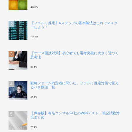
446 PV
【フェルミ推定】4ステップの基本解法はこれでマスタ
ーしよう！
118 PV
【ケース面接対策】初心者でも選考突破に大きく近づく
思考法
94 PV
戦略ファーム内定者に聞いた、フェルミ推定対策で覚え
るべき数値一覧
88 PV
【保存版】有名コンサル24社のWebテスト・筆記試験対
策まとめ
70 PV