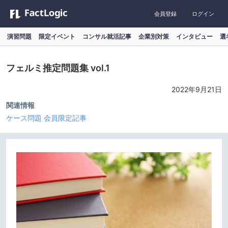
会員登録
ログイン
演習問題
限定イベント
コンサル就活記事
企業別対策
インタビュー
選
フェルミ推定問題集 vol.1
2022年9月21日
関連情報
ケース問題
会員限定記事