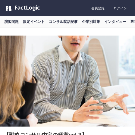
会員登録
ログイン
演習問題
限定イベント
コンサル就活記事
企業別対策
インタビュー
選
【戦略コンサル内定の極意vol.3】