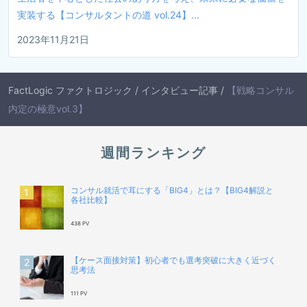
実装する【コンサルタントの道 vol.24】...
2023年11月21日
FactLogic ファクトロジック
/
インタビュー記事
/
【戦略コンサル
内定の極意vol.3】
週間ランキング
コンサル就活で耳にする「BIG4」とは？【BIG4解説と
各社比較】
438 PV
【ケース面接対策】初心者でも選考突破に大きく近づく
思考法
111 PV