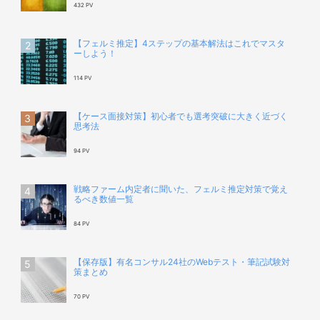
432 PV
【フェルミ推定】4ステップの基本解法はこれでマスタ
ーしよう！
114 PV
【ケース面接対策】初心者でも選考突破に大きく近づく
思考法
94 PV
戦略ファーム内定者に聞いた、フェルミ推定対策で覚え
るべき数値一覧
84 PV
【保存版】有名コンサル24社のWebテスト・筆記試験対
策まとめ
70 PV