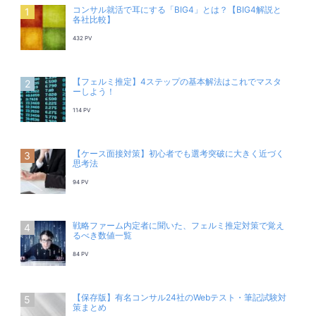
コンサル就活で耳にする「BIG4」とは？【BIG4解説と
各社比較】
432 PV
【フェルミ推定】4ステップの基本解法はこれでマスタ
ーしよう！
114 PV
【ケース面接対策】初心者でも選考突破に大きく近づく
思考法
94 PV
戦略ファーム内定者に聞いた、フェルミ推定対策で覚え
るべき数値一覧
84 PV
【保存版】有名コンサル24社のWebテスト・筆記試験対
策まとめ