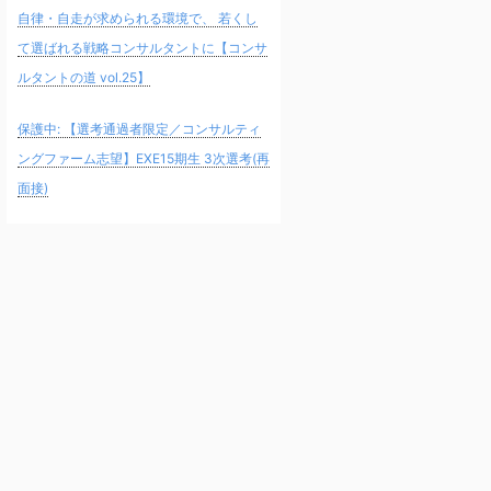
自律・自走が求められる環境で、 若くし
て選ばれる戦略コンサルタントに【コンサ
ルタントの道 vol.25】
保護中: 【選考通過者限定／コンサルティ
ングファーム志望】EXE15期生 3次選考(再
面接)