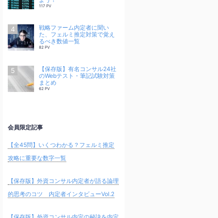
117 PV
戦略ファーム内定者に聞い
た、フェルミ推定対策で覚え
るべき数値一覧
82 PV
【保存版】有名コンサル24社
のWebテスト・筆記試験対策
まとめ
62 PV
会員限定記事
【全45問】いくつわかる？フェルミ推定
攻略に重要な数字一覧
【保存版】外資コンサル内定者が語る論理
的思考のコツ 内定者インタビューVol.2
【保存版】外資コンサル内定の秘訣を内定