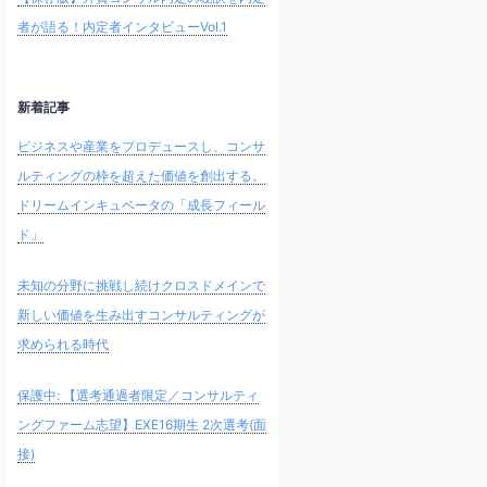
者が語る！内定者インタビューVol.1
新着記事
ビジネスや産業をプロデュースし、コンサ
ルティングの枠を超えた価値を創出する。
ドリームインキュベータの「成長フィール
ド」
未知の分野に挑戦し続けクロスドメインで
新しい価値を生み出すコンサルティングが
求められる時代
保護中: 【選考通過者限定／コンサルティ
ングファーム志望】EXE16期生 2次選考(面
接)