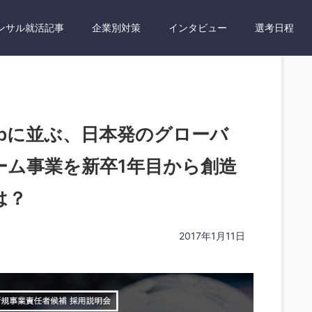
ンサル就活記事
企業別対策
インタビュー
選考日程
rbnbに並ぶ、日本発のグローバ
ーム事業を新卒1年目から創造
は？
2017年1月11日