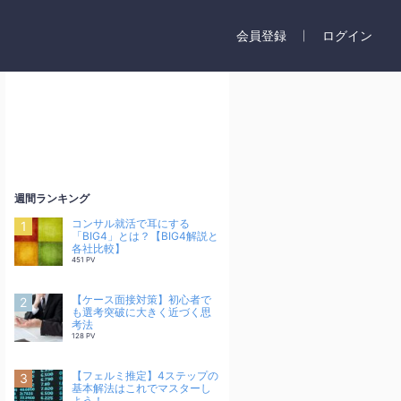
会員登録
ログイン
週間ランキング
コンサル就活で耳にする
「BIG4」とは？【BIG4解説と
各社比較】
451 PV
【ケース面接対策】初心者で
も選考突破に大きく近づく思
考法
128 PV
【フェルミ推定】4ステップの
基本解法はこれでマスターし
よう！