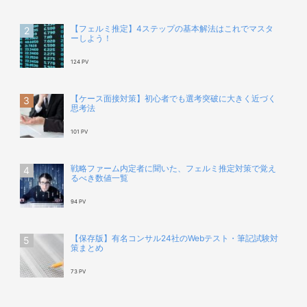
【フェルミ推定】4ステップの基本解法はこれでマスタ
ーしよう！
124 PV
【ケース面接対策】初心者でも選考突破に大きく近づく
思考法
101 PV
戦略ファーム内定者に聞いた、フェルミ推定対策で覚え
るべき数値一覧
94 PV
【保存版】有名コンサル24社のWebテスト・筆記試験対
策まとめ
73 PV