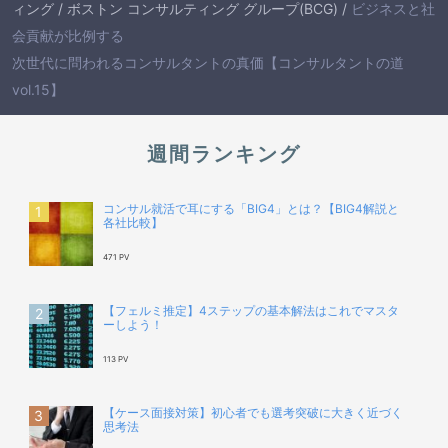
ィング
/
ボストン コンサルティング グループ(BCG)
/
ビジネスと社
会貢献が比例する
次世代に問われるコンサルタントの真価【コンサルタントの道
vol.15】
週間ランキング
コンサル就活で耳にする「BIG4」とは？【BIG4解説と
各社比較】
471 PV
【フェルミ推定】4ステップの基本解法はこれでマスタ
ーしよう！
113 PV
【ケース面接対策】初心者でも選考突破に大きく近づく
思考法