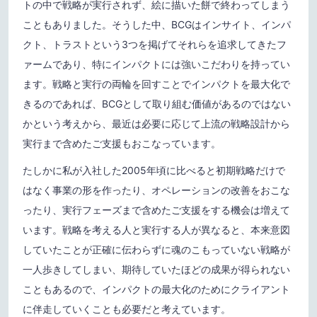
トの中で戦略が実行されず、絵に描いた餅で終わってしまう
こともありました。そうした中、BCGはインサイト、インパ
クト、トラストという3つを掲げてそれらを追求してきたフ
ァームであり、特にインパクトには強いこだわりを持ってい
ます。戦略と実行の両輪を回すことでインパクトを最大化で
きるのであれば、BCGとして取り組む価値があるのではない
かという考えから、最近は必要に応じて上流の戦略設計から
実行まで含めたご支援もおこなっています。
たしかに私が入社した2005年頃に比べると初期戦略だけで
はなく事業の形を作ったり、オペレーションの改善をおこな
ったり、実行フェーズまで含めたご支援をする機会は増えて
います。戦略を考える人と実行する人が異なると、本来意図
していたことが正確に伝わらずに魂のこもっていない戦略が
一人歩きしてしまい、期待していたほどの成果が得られない
こともあるので、インパクトの最大化のためにクライアント
に伴走していくことも必要だと考えています。