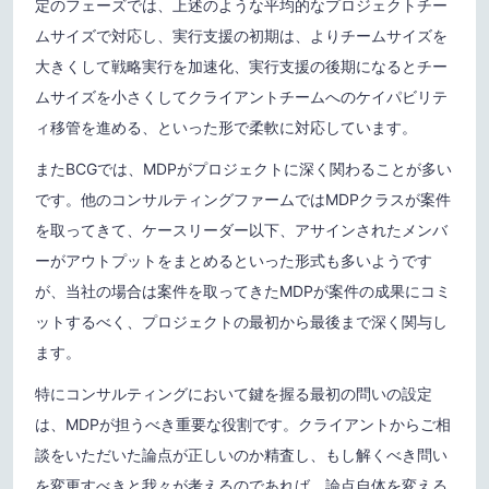
定のフェーズでは、上述のような平均的なプロジェクトチー
ムサイズで対応し、実行支援の初期は、よりチームサイズを
大きくして戦略実行を加速化、実行支援の後期になるとチー
ムサイズを小さくしてクライアントチームへのケイパビリテ
ィ移管を進める、といった形で柔軟に対応しています。
またBCGでは、MDPがプロジェクトに深く関わることが多い
です。他のコンサルティングファームではMDPクラスが案件
を取ってきて、ケースリーダー以下、アサインされたメンバ
ーがアウトプットをまとめるといった形式も多いようです
が、当社の場合は案件を取ってきたMDPが案件の成果にコミ
ットするべく、プロジェクトの最初から最後まで深く関与し
ます。
特にコンサルティングにおいて鍵を握る最初の問いの設定
は、MDPが担うべき重要な役割です。クライアントからご相
談をいただいた論点が正しいのか精査し、もし解くべき問い
を変更すべきと我々が考えるのであれば、論点自体を変える