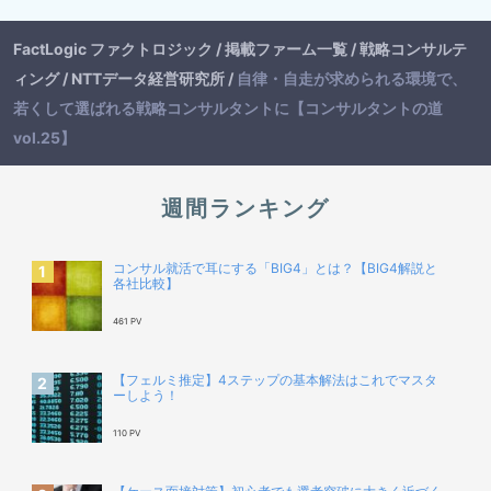
FactLogic ファクトロジック
/
掲載ファーム一覧
/
戦略コンサルテ
ィング
/
NTTデータ経営研究所
/
自律・自走が求められる環境で、
若くして選ばれる戦略コンサルタントに【コンサルタントの道
vol.25】
週間ランキング
コンサル就活で耳にする「BIG4」とは？【BIG4解説と
各社比較】
461 PV
【フェルミ推定】4ステップの基本解法はこれでマスタ
ーしよう！
110 PV