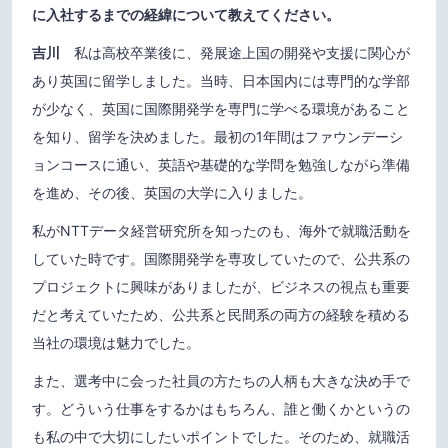
に入社するまでの経緯について教えてください。
吉川
私は高校卒業後に、発展途上国の開発や支援に関心が
あり英国に留学しました。当時、日本国内には専門的な学部
が少なく、英国に国際開発学を専門に学べる環境があること
を知り、留学を決めました。最初の1年間はファウンデーシ
ョンコースに通い、英語や基礎的な学問を勉強しながら準備
を進め、その後、英国の大学に入りました。
私がNTTデータ経営研究所を知ったのも、海外で就職活動を
していた時です。国際開発学を専攻していたので、公共系の
プロジェクトに興味がありましたが、ビジネスの視点も重要
だと考えていたため、公共系と民間系の両方の経験を積める
当社の環境は魅力でした。
また、選考中に会った社員の方たちの人柄も大きな決め手で
す。どういう仕事をするかはもちろん、誰と働くかというの
も私の中で大切にしたいポイントでした。そのため、就職活