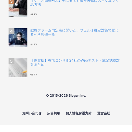
【ケース面接対策】初心者でも選考突破に大きく近づく
思考法
87 PV
戦略ファーム内定者に聞いた、フェルミ推定対策で覚え
るべき数値一覧
84 PV
【保存版】有名コンサル24社のWebテスト・筆記試験対
策まとめ
68 PV
© 2015-2026 Slogan Inc.
お問い合わせ
広告掲載
個人情報保護方針
運営会社