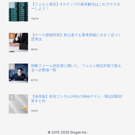
【フェルミ推定】4ステップの基本解法はこれでマスタ
ーしよう！
116 PV
【ケース面接対策】初心者でも選考突破に大きく近づく
思考法
96 PV
戦略ファーム内定者に聞いた、フェルミ推定対策で覚え
るべき数値一覧
87 PV
【保存版】有名コンサル24社のWebテスト・筆記試験対
策まとめ
70 PV
© 2015-2026 Slogan Inc.