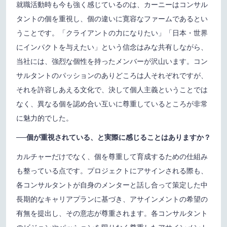
就職活動時も今も強く感じているのは、カーニーはコンサル
タントの個を重視し、個の違いに寛容なファームであるとい
うことです。「クライアントの力になりたい」「日本・世界
にインパクトを与えたい」という信念はみな共有しながら、
当社には、強烈な個性を持ったメンバーが沢山います。コン
サルタントのパッションのありどころは人それぞれですが、
それを許容しあえる文化で、決して個人主義ということでは
なく、異なる個を認め合い互いに尊重しているところが非常
に魅力的でした。
──個が重視されている、と実際に感じることはありますか？
カルチャーだけでなく、個を尊重して育成するための仕組み
も整っている点です。プロジェクトにアサインされる際も、
各コンサルタントが自身のメンターと話し合って策定した中
長期的なキャリアプランに基づき、アサインメントの希望の
有無を提出し、その意志が尊重されます。各コンサルタント