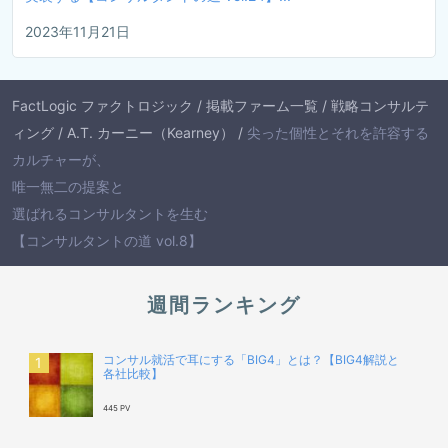
2023年11月21日
FactLogic ファクトロジック
/
掲載ファーム一覧
/
戦略コンサルテ
ィング
/
A.T. カーニー（Kearney）
/
尖った個性とそれを許容する
カルチャーが、
唯一無二の提案と
選ばれるコンサルタントを生む
【コンサルタントの道 vol.8】
週間ランキング
コンサル就活で耳にする「BIG4」とは？【BIG4解説と
各社比較】
445 PV