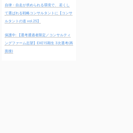
自律・自走が求められる環境で、 若くし
て選ばれる戦略コンサルタントに【コンサ
ルタントの道 vol.25】
保護中: 【選考通過者限定／コンサルティ
ングファーム志望】EXE15期生 3次選考(再
面接)