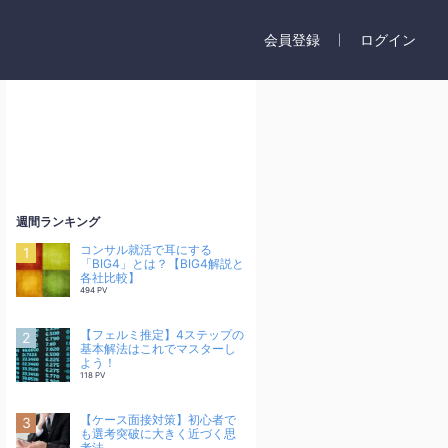
会員登録
ログイン
週間ランキング
コンサル就活で耳にする
「BIG4」とは？【BIG4解説と
各社比較】
494 PV
【フェルミ推定】4ステップの
基本解法はこれでマスターし
よう！
118 PV
【ケース面接対策】初心者で
も選考突破に大きく近づく思
考法