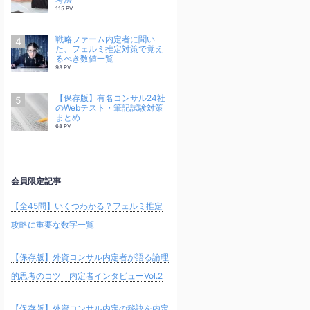
115 PV
戦略ファーム内定者に聞い
た、フェルミ推定対策で覚え
るべき数値一覧
93 PV
【保存版】有名コンサル24社
のWebテスト・筆記試験対策
まとめ
68 PV
会員限定記事
【全45問】いくつわかる？フェルミ推定
攻略に重要な数字一覧
【保存版】外資コンサル内定者が語る論理
的思考のコツ 内定者インタビューVol.2
【保存版】外資コンサル内定の秘訣を内定