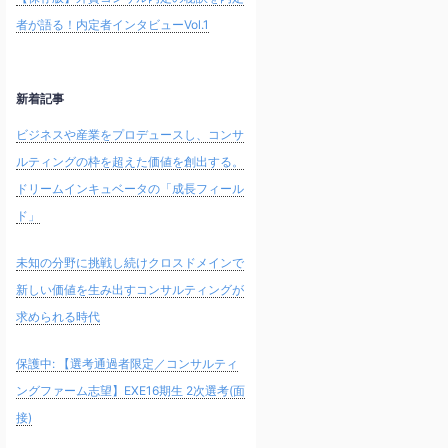
者が語る！内定者インタビューVol.1
新着記事
ビジネスや産業をプロデュースし、コンサ
ルティングの枠を超えた価値を創出する。
ドリームインキュベータの「成長フィール
ド」
未知の分野に挑戦し続けクロスドメインで
新しい価値を生み出すコンサルティングが
求められる時代
保護中: 【選考通過者限定／コンサルティ
ングファーム志望】EXE16期生 2次選考(面
接)