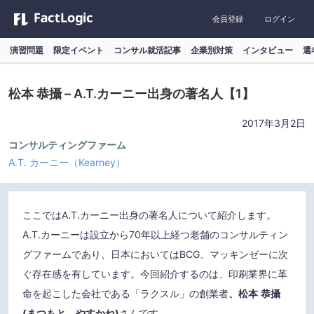
会員登録
ログイン
演習問題
限定イベント
コンサル就活記事
企業別対策
インタビュー
選
松本 恭攝 – A.T.カーニー出身の著名人【1】
2017年3月2日
コンサルティングファーム
A.T. カーニー（Kearney）
ここではA.T.カーニー出身の著名人について紹介します。
A.T.カーニーは設立から70年以上経つ老舗のコンサルティン
グファームであり、日本においてはBCG、マッキンゼーに次
ぐ存在感を有しています。今回紹介するのは、印刷業界に革
命を起こした会社である「ラクスル」の創業者
、松本
恭攝
(
まつもと やすかね)
さんです。