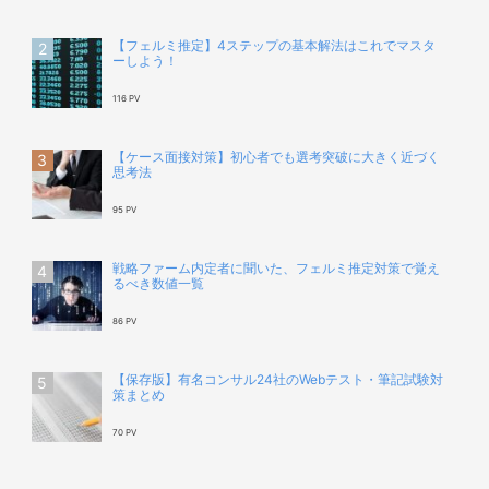
【フェルミ推定】4ステップの基本解法はこれでマスタ
ーしよう！
116 PV
【ケース面接対策】初心者でも選考突破に大きく近づく
思考法
95 PV
戦略ファーム内定者に聞いた、フェルミ推定対策で覚え
るべき数値一覧
86 PV
【保存版】有名コンサル24社のWebテスト・筆記試験対
策まとめ
70 PV