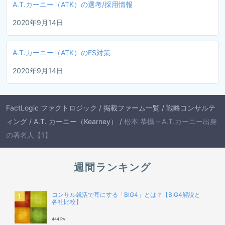
A.T.カーニー（ATK）の選考/採用情報
2020年9月14日
A.T.カーニー（ATK）のES対策
2020年9月14日
FactLogic ファクトロジック
/
掲載ファーム一覧
/
戦略コンサルテ
ィング
/
A.T. カーニー（Kearney）
/
松本 恭攝 – A.T.カーニー出身
の著名人【1】
週間ランキング
コンサル就活で耳にする「BIG4」とは？【BIG4解説と
各社比較】
444 PV