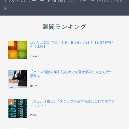
ィング
/
A.T. カーニー（Kearney）
/
A.T.カーニー（ATK）のES対
策
週間ランキング
コンサル就活で耳にする「BIG4」とは？【BIG4解説と
各社比較】
438 PV
【ケース面接対策】初心者でも選考突破に大きく近づく
思考法
111 PV
【フェルミ推定】4ステップの基本解法はこれでマスタ
ーしよう！
103 PV