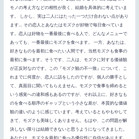
モノの考え方などの相性が良く、結婚を具体的に考えていま
す。 しかし、実は二人にはたった一つだけ合わない点があり
ます… その恋人とあなたはモズクが好物で毎日食べていま
す。恋人は好物を一番最後に食べる人で、どんなメニューで
あっても、一番最後にモズクを食べます。 一方、あなたは、
好きなものを最初に食べたい人間です。当然モズクも食事の
最初に食べます。そうです、二人は、モズクに対する価値観
が正反対なのです。この『モズク観の不一致』について、こ
れまでに何度か、恋人に話をしたのですが、個人の勝手とし
て、真面目に聞いてもらえません。モズクで食事を締めると
いう感覚への違和感もあるのですが、それ以上に、好きなも
のを食べる順序のギャップという小さな差が、本質的な価値
観の違いのように感じています。考えているともやもやして
きて、モズクも美味しくありません。もはや、この問題が解
決しない限りは結婚できないと思うようになってきました。
あなたは、モズクを最初に食べる優位性に自信があります。