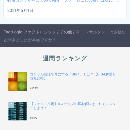
2021年5月1日
FactLogic ファクトロジック
/
その他
/
Q. コンサルタントは激務だ
と聞きましたが本当ですか？
週間ランキング
コンサル就活で耳にする「BIG4」とは？【BIG4解説と
各社比較】
436 PV
【フェルミ推定】4ステップの基本解法はこれでマスタ
ーしよう！
116 PV