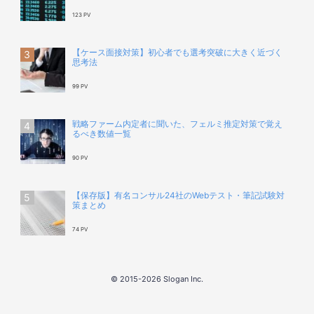
123 PV
【ケース面接対策】初心者でも選考突破に大きく近づく
思考法
99 PV
戦略ファーム内定者に聞いた、フェルミ推定対策で覚え
るべき数値一覧
90 PV
【保存版】有名コンサル24社のWebテスト・筆記試験対
策まとめ
74 PV
© 2015-2026 Slogan Inc.