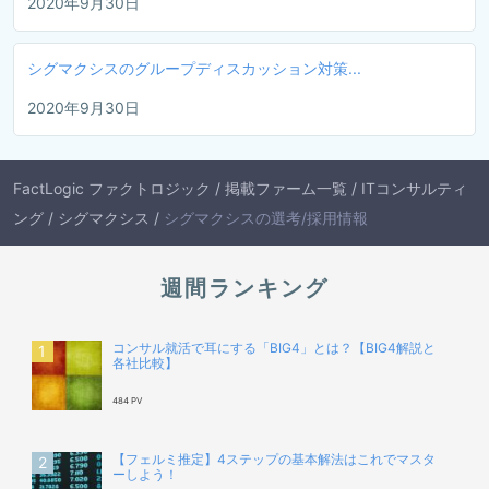
2020年9月30日
シグマクシスのグループディスカッション対策...
2020年9月30日
FactLogic ファクトロジック
/
掲載ファーム一覧
/
ITコンサルティ
ング
/
シグマクシス
/
シグマクシスの選考/採用情報
週間ランキング
コンサル就活で耳にする「BIG4」とは？【BIG4解説と
各社比較】
484 PV
【フェルミ推定】4ステップの基本解法はこれでマスタ
ーしよう！