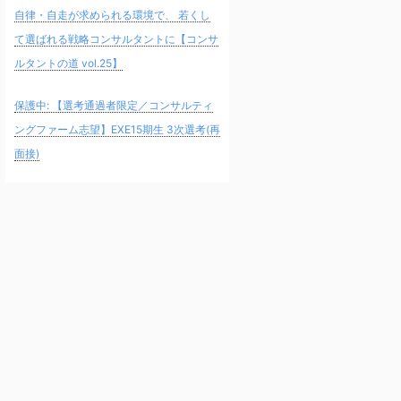
自律・自走が求められる環境で、 若くし
て選ばれる戦略コンサルタントに【コンサ
ルタントの道 vol.25】
保護中: 【選考通過者限定／コンサルティ
ングファーム志望】EXE15期生 3次選考(再
面接)