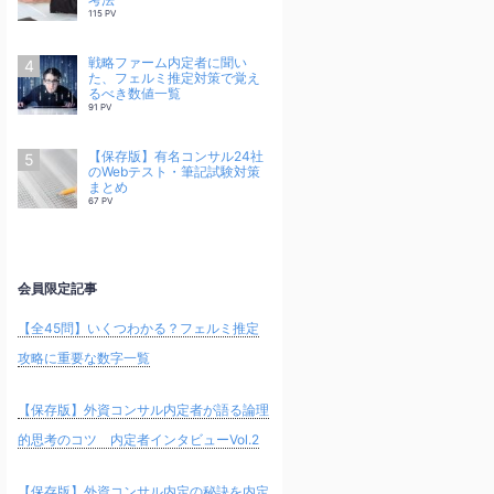
115 PV
戦略ファーム内定者に聞い
た、フェルミ推定対策で覚え
るべき数値一覧
91 PV
【保存版】有名コンサル24社
のWebテスト・筆記試験対策
まとめ
67 PV
会員限定記事
【全45問】いくつわかる？フェルミ推定
攻略に重要な数字一覧
【保存版】外資コンサル内定者が語る論理
的思考のコツ 内定者インタビューVol.2
【保存版】外資コンサル内定の秘訣を内定