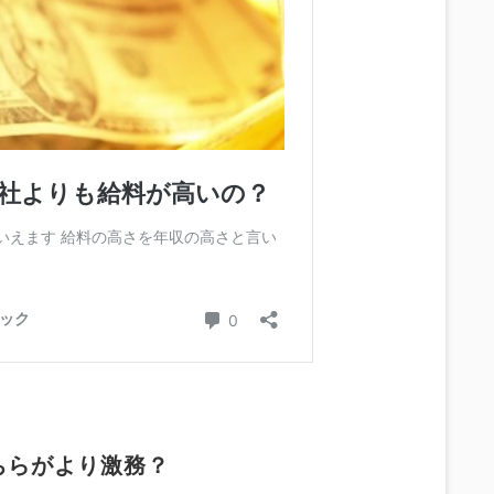
ちらがより
激務？