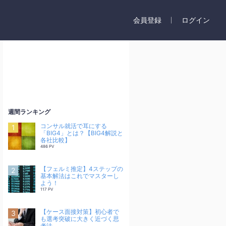
会員登録
ログイン
週間ランキング
コンサル就活で耳にする
「BIG4」とは？【BIG4解説と
各社比較】
486 PV
【フェルミ推定】4ステップの
基本解法はこれでマスターし
よう！
117 PV
【ケース面接対策】初心者で
も選考突破に大きく近づく思
考法