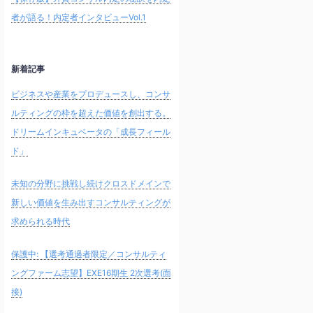
者が語る！内定者インタビューVol.1
新着記事
ビジネスや産業をプロデュースし、コンサ
ルティングの枠を超えた価値を創出する。
ドリームインキュベータの「成長フィール
ド」
未知の分野に挑戦し続けクロスドメインで
新しい価値を生み出すコンサルティングが
求められる時代
保護中: 【選考通過者限定／コンサルティ
ングファーム志望】EXE16期生 2次選考(面
接)