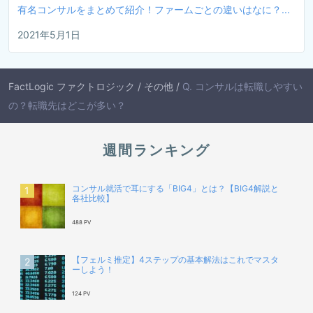
有名コンサルをまとめて紹介！ファームごとの違いはなに？...
2021年5月1日
FactLogic ファクトロジック
/
その他
/
Q. コンサルは転職しやすい
の？転職先はどこが多い？
週間ランキング
コンサル就活で耳にする「BIG4」とは？【BIG4解説と
各社比較】
488 PV
【フェルミ推定】4ステップの基本解法はこれでマスタ
ーしよう！
124 PV