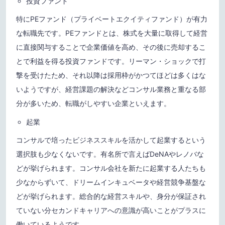
投資ファンド
特にPEファンド（プライベートエクイティファンド）が有力
な転職先です。PEファンドとは、株式を大量に取得して経営
に直接関与することで企業価値を高め、その後に売却するこ
とで利益を得る投資ファンドです。リーマン・ショックで打
撃を受けたため、それ以降は採用枠がかつてほどは多くはな
いようですが、経営課題の解決などコンサル業務と重なる部
分が多いため、転職がしやすい企業といえます。
起業
コンサルで培ったビジネススキルを活かして起業するという
選択肢も少なくないです。有名所で言えばDeNAやレノバな
どが挙げられます。コンサル会社を新たに起業する人たちも
少なからずいて、ドリームインキュベータや経営競争基盤な
どが挙げられます。総合的な経営スキルや、身分が保証され
ていない分セカンドキャリアへの意識が高いことがプラスに
働いているようです。