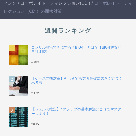
ィング
/
コーポレイト・ディレクション(CDI)
/
コーポレイト・ディ
レクション（CDI）の面接対策
週間ランキング
コンサル就活で耳にする「BIG4」とは？【BIG4解説と
各社比較】
438 PV
【ケース面接対策】初心者でも選考突破に大きく近づく
思考法
111 PV
【フェルミ推定】4ステップの基本解法はこれでマスタ
ーしよう！
105 PV