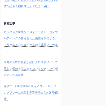
者が語る！内定者インタビューVol.1
新着記事
ビジネスや産業をプロデュースし、コンサ
ルティングの枠を超えた価値を創出する。
ドリームインキュベータの「成長フィール
ド」
未知の分野に挑戦し続けクロスドメインで
新しい価値を生み出すコンサルティングが
求められる時代
保護中: 【選考通過者限定／コンサルティ
ングファーム志望】EXE16期生 2次選考(面
接)