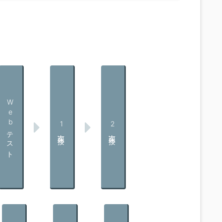
Webテスト
1次面接
2次面接