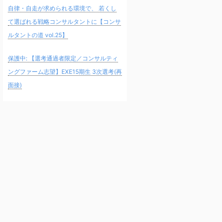
自律・自走が求められる環境で、 若くし
て選ばれる戦略コンサルタントに【コンサ
ルタントの道 vol.25】
保護中: 【選考通過者限定／コンサルティ
ングファーム志望】EXE15期生 3次選考(再
面接)