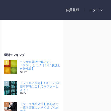
会員登録
ログイン
週間ランキング
コンサル就活で耳にする
「BIG4」とは？【BIG4解説と
各社比較】
435 PV
【フェルミ推定】4ステップの
基本解法はこれでマスターし
よう！
116 PV
【ケース面接対策】初心者で
も選考突破に大きく近づく思
考法