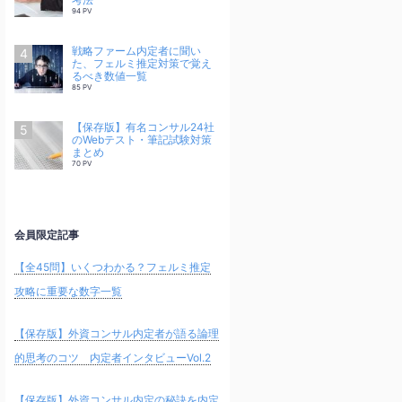
94 PV
戦略ファーム内定者に聞い
た、フェルミ推定対策で覚え
るべき数値一覧
85 PV
【保存版】有名コンサル24社
のWebテスト・筆記試験対策
まとめ
70 PV
会員限定記事
【全45問】いくつわかる？フェルミ推定
攻略に重要な数字一覧
【保存版】外資コンサル内定者が語る論理
的思考のコツ 内定者インタビューVol.2
【保存版】外資コンサル内定の秘訣を内定