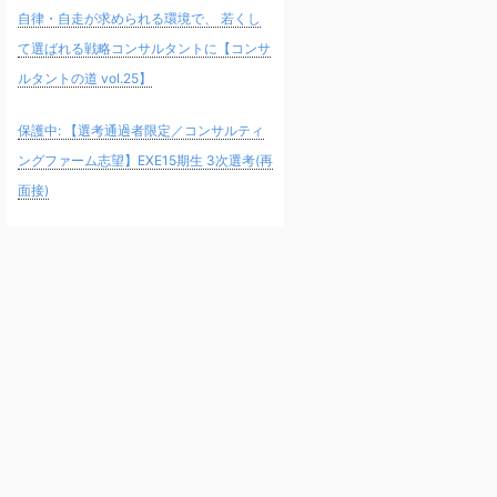
自律・自走が求められる環境で、 若くし
て選ばれる戦略コンサルタントに【コンサ
ルタントの道 vol.25】
保護中: 【選考通過者限定／コンサルティ
ングファーム志望】EXE15期生 3次選考(再
面接)