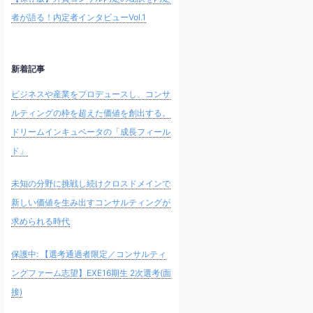
者が語る！内定者インタビューVol.1
新着記事
ビジネスや産業をプロデュースし、コンサ
ルティングの枠を超えた価値を創出する。
ドリームインキュベータの「成長フィール
ド」
未知の分野に挑戦し続けクロスドメインで
新しい価値を生み出すコンサルティングが
求められる時代
保護中: 【選考通過者限定／コンサルティ
ングファーム志望】EXE16期生 2次選考(面
接)