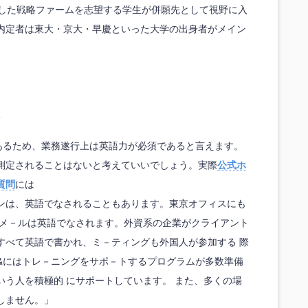
とした戦略ファームを志望する学生が併願先として視野に入
内定者は東大・京大・早慶といった大学の出身者がメイン
ムであるため、業務遂行上は英語力が必須であると言えます。
測定されることはないと考えていいでしょう。実際
公式ホ
質問
には
ンは、英語でなされることもあります。東京オフィスにも
子メ－ルは英語でなされます。外資系の企業がクライアント
すべて英語で書かれ、ミ－ティングも外国人が参加する 際
gy&にはトレ－ニングをサポ－トするプログラムが多数準備
いう人を積極的 にサポートしています。 また、多くの場
しません。」