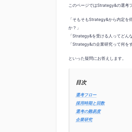
このページではStrategy&の
「そもそもStrategy&から内
か？」
「Strategy&を受ける人ってど
「Strategy&の企業研究って何
といった疑問にお答えします。
目次
選考フロー
採用時期と回数
選考の難易度
企業研究