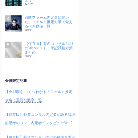
127 PV
戦略ファーム内定者に聞い
た、フェルミ推定対策で覚え
るべき数値一覧
90 PV
【保存版】有名コンサル24社
のWebテスト・筆記試験対策
まとめ
66 PV
会員限定記事
【全45問】いくつわかる？フェルミ推定
攻略に重要な数字一覧
【保存版】外資コンサル内定者が語る論理
的思考のコツ 内定者インタビューVol.2
【保存版】外資コンサル内定の秘訣を内定