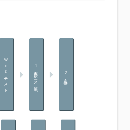
Webテスト
1次面接・ケース筆記
2次面接