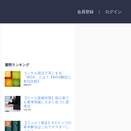
会員登録
ログイン
週間ランキング
コンサル就活で耳にする
「BIG4」とは？【BIG4解説と
各社比較】
488 PV
【ケース面接対策】初心者で
も選考突破に大きく近づく思
考法
132 PV
【フェルミ推定】4ステップの
基本解法はこれでマスターし
よう！