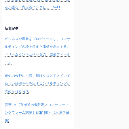
者が語る！内定者インタビューVol.1
新着記事
ビジネスや産業をプロデュースし、コンサ
ルティングの枠を超えた価値を創出する。
ドリームインキュベータの「成長フィール
ド」
未知の分野に挑戦し続けクロスドメインで
新しい価値を生み出すコンサルティングが
求められる時代
保護中: 【選考通過者限定／コンサルティ
ングファーム志望】EXE16期生 2次選考(面
接)