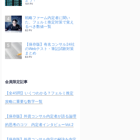
101 PV
戦略ファーム内定者に聞い
た、フェルミ推定対策で覚え
るべき数値一覧
82 PV
【保存版】有名コンサル24社
のWebテスト・筆記試験対策
まとめ
63 PV
会員限定記事
【全45問】いくつわかる？フェルミ推定
攻略に重要な数字一覧
【保存版】外資コンサル内定者が語る論理
的思考のコツ 内定者インタビューVol.2
【保存版】外資コンサル内定の秘訣を内定