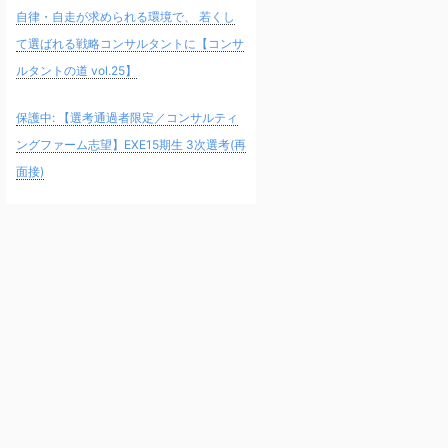
自律・自走が求められる環境で、 若くし
て選ばれる戦略コンサルタントに【コンサ
ルタントの道 vol.25】
保護中: 【選考通過者限定／コンサルティ
ングファーム志望】EXE15期生 3次選考(再
面接)