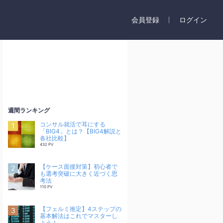
会員登録
ログイン
週間ランキング
コンサル就活で耳にする
「BIG4」とは？【BIG4解説と
各社比較】
432 PV
【ケース面接対策】初心者で
も選考突破に大きく近づく思
考法
110 PV
【フェルミ推定】4ステップの
基本解法はこれでマスターし
よう！