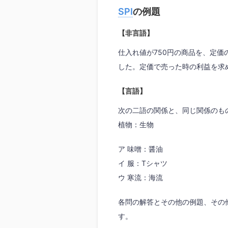
SPI
の例題
【非言語】
仕入れ値が750円の商品を、定価
した。定価で売った時の利益を求
【言語】
次の二語の関係と、同じ関係のも
植物：生物
ア 味噌：醤油
イ 服：Tシャツ
ウ 寒流：海流
各問の解答とその他の例題、その他
す。