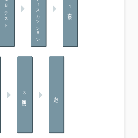
グループディスカッション
WEBテスト
1次面接
3次面接
内定