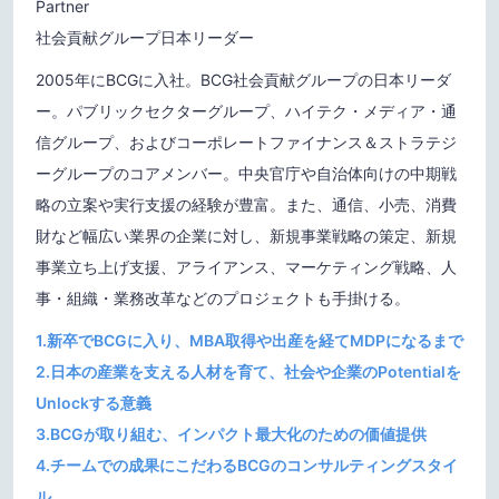
Partner
社会貢献グループ日本リーダー
2005年にBCGに入社。BCG社会貢献グループの日本リーダ
ー。パブリックセクターグループ、ハイテク・メディア・通
信グループ、およびコーポレートファイナンス＆ストラテジ
ーグループのコアメンバー。中央官庁や自治体向けの中期戦
略の立案や実行支援の経験が豊富。また、通信、小売、消費
財など幅広い業界の企業に対し、新規事業戦略の策定、新規
事業立ち上げ支援、アライアンス、マーケティング戦略、人
事・組織・業務改革などのプロジェクトも手掛ける。
1.新卒でBCGに入り、MBA取得や出産を経てMDPになるまで
2.日本の産業を支える人材を育て、社会や企業のPotentialを
Unlockする意義
3.BCGが取り組む、インパクト最大化のための価値提供
4.チームでの成果にこだわるBCGのコンサルティングスタイ
ル