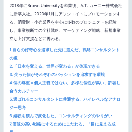
2018年にBrown Universityを卒業後、A.T. カーニー株式会社
に新卒入社。2020年1月にアソシエイトにプロモーションす
る。消費財・小売業界を中心に多数のプロジェクトを経験
し、事業横断での全社戦略、マーケティング戦略、新規事業
立ち上げ支援などに携わる。
1.自らの好奇心を追求した先に選んだ、戦略コンサルタント
の道
2.「日本を変える、世界が変わる」が体現できる
3. 尖った個がそれぞれのパッションを追求する環境
4.個の尊重＝個人主義ではない。多様な個性が集い、許容し
合うカルチャー
5.選ばれるコンサルタントに共通する、ハイレベルなアナロ
ジー思考
6.経験を積んで変化した、コンサルティングのやりがい
7.価値の高い戦略にするためにこだわる、「目に見える成