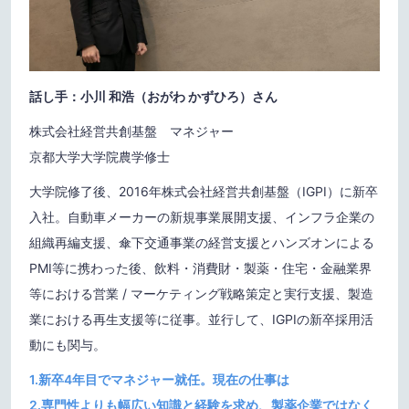
話し手：小川 和浩（おがわ かずひろ）さん
株式会社経営共創基盤 マネジャー
京都大学大学院農学修士
大学院修了後、2016年株式会社経営共創基盤（IGPI）に新卒
入社。自動車メーカーの新規事業展開支援、インフラ企業の
組織再編支援、傘下交通事業の経営支援とハンズオンによる
PMI等に携わった後、飲料・消費財・製薬・住宅・金融業界
等における営業 / マーケティング戦略策定と実行支援、製造
業における再生支援等に従事。並行して、IGPIの新卒採用活
動にも関与。
1.新卒4年目でマネジャー就任。現在の仕事は
2.専門性よりも幅広い知識と経験を求め、製薬企業ではなく