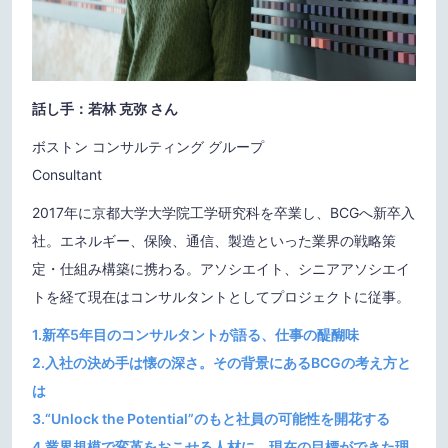
話し手：若林 克弥 さん
ボストン コンサルティング グループ
Consultant
2017年に京都大学大学院工学研究科を卒業し、BCGへ新卒入
社。エネルギー、保険、通信、製造といった業界の戦略策
定・仕組み構築に携わる。アソシエイト、シニアアソシエイ
トを経て現在はコンサルタントとしてプロジェクトに従事。
1.新卒5年目のコンサルタントが語る、仕事の醍醐味
2.入社の決め手は懐の深さ。その背景にあるBCGの考え方と
は
3.“Unlock the Potential”のもと社員の可能性を開花する
4.業界規模で変革をおこせる人材に。現在の目標ができた理