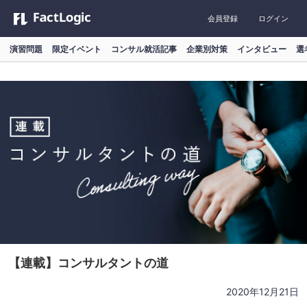
会員登録
ログイン
演習問題
限定イベント
コンサル就活記事
企業別対策
インタビュー
選
【連載】コンサルタントの道
2020年12月21日