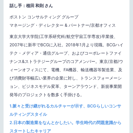
話し手：植田 和則 さん
ボストン コンサルティング グループ
マネージング・ディレクター & パートナー/京都オフィス
東京大学大学院(工学系研究科/航空宇宙工学専攻)卒業後、
2007年に新卒でBCGに入社。2018年1月より現職。BCGハイ
テク・メディア・通信グループ、およびコーポレートファイ
ナンス&ストラテジーグループのコアメンバー。東京/京都/ウ
ィーンオフィスにて、電機、FA機器、輸送機器等製造業、及
び消費財等幅広い業界の企業に対し、トランスフォーメーシ
ョン、ビジネスモデル変革、ターンアラウンド、新規事業開
発等のプロジェクトを数多く手掛ける。
1.脈々と受け継がれるカルチャーが示す、BCGらしいコンサ
ルティングスタイル
2
.日本の製造業をなんとかしたい。学生時代の問題意識から
スタートしたキャリア