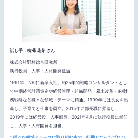
話し手：柳澤 花芽 さん
株式会社野村総合研究所
執行役員 人事・人材開発担当
1991年、NRIに新卒入社。約25年間戦略コンサルタントとし
て中期経営計画策定や経営管理・組織開発・風土改革・IR/財
務戦略など様々な領域・テーマに精通。1999年には長女を出
産し、子育てと仕事を両立。2015年に部長職に昇進し、
2019年には経営役・人事部長。2021年4月に執行役員に就任
し、人事・人材開発を担当。
1.様々な領域とテーマに取り組む中で、転機となったプロジ