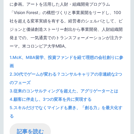
に参画。アートを活用した人財・組織開発プログラム
「Vision Forest」の構想づくりと事業展開をリードし、100
社を超える変革実績を有する。経営者のシェルパとして、ビ
ジョンと価値創造ストーリー創出から事業開発、人財組織開
発までの、一気通貫でのトランスフォーメーションが注力テ
ーマ。米コロンビア大学MBA。
1.
McK、MBA留学、投資ファンドを経て理想の会社創りに参
画
2.
30代でゲームが変わる？コンサルキャリアの非連続な2つ
のフェーズ
3.
従来のコンサルティングを超えた、アグリゲーターとは
4.
顧客に伴走し、3つの変革を共に実現する
5.
スキルだけでなくマインドも磨き、「創る力」を最大化す
る
記事を読む